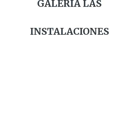
GALERÍA
LAS
Servicios Técnicos
Casos Históricos
INSTALACIONES
Galería
Galería Inauguración
Galería Las Instalaciones
Contacto