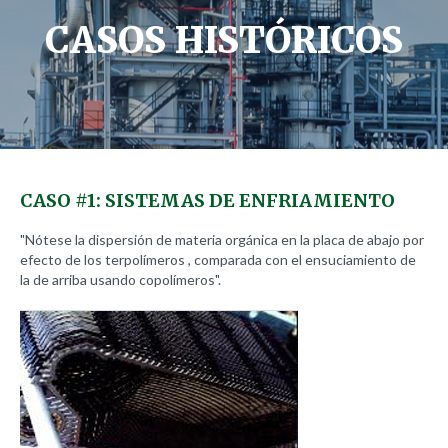
Servicios Técnicos
CASOS
HISTÓRICOS
Casos Históricos
Galería
CASO
#1:
SISTEMAS
DE
ENFRIAMIENTO
Galería Inauguración
Galería Las Instalaciones
"Nótese la dispersión de materia orgánica en la placa de abajo por
efecto de los terpolímeros , comparada con el ensuciamiento de
la de arriba usando copolímeros".
Contacto